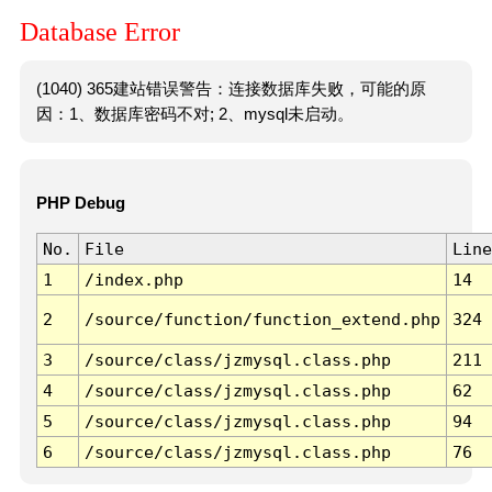
Database Error
(1040) 365建站错误警告：连接数据库失败，可能的原
因：1、数据库密码不对; 2、mysql未启动。
PHP Debug
No.
File
Line
1
/index.php
14
2
/source/function/function_extend.php
324
3
/source/class/jzmysql.class.php
211
4
/source/class/jzmysql.class.php
62
5
/source/class/jzmysql.class.php
94
6
/source/class/jzmysql.class.php
76