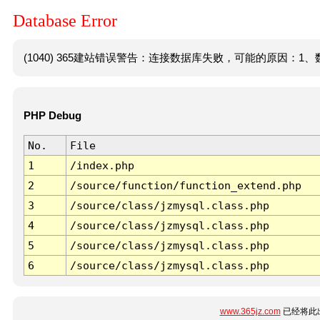
Database Error
(1040) 365建站错误警告：连接数据库失败，可能的原因：1、数
PHP Debug
No.
File
1
/index.php
2
/source/function/function_extend.php
3
/source/class/jzmysql.class.php
4
/source/class/jzmysql.class.php
5
/source/class/jzmysql.class.php
6
/source/class/jzmysql.class.php
www.365jz.com
已经将此