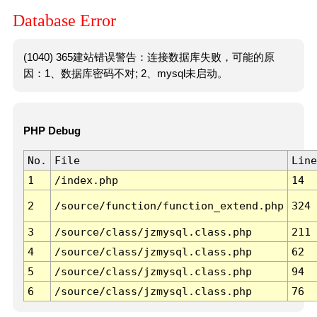
Database Error
(1040) 365建站错误警告：连接数据库失败，可能的原
因：1、数据库密码不对; 2、mysql未启动。
PHP Debug
No.
File
Line
1
/index.php
14
2
/source/function/function_extend.php
324
3
/source/class/jzmysql.class.php
211
4
/source/class/jzmysql.class.php
62
5
/source/class/jzmysql.class.php
94
6
/source/class/jzmysql.class.php
76