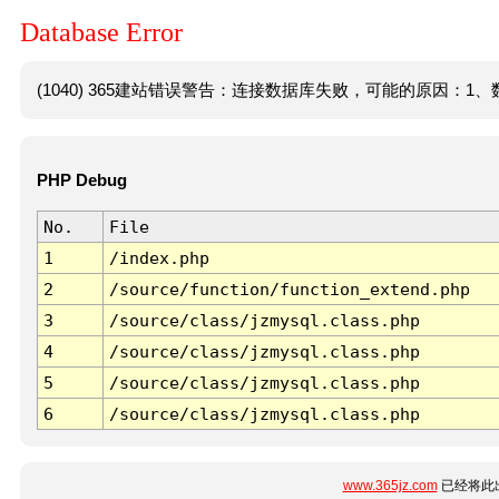
Database Error
(1040) 365建站错误警告：连接数据库失败，可能的原因：1、数
PHP Debug
No.
File
1
/index.php
2
/source/function/function_extend.php
3
/source/class/jzmysql.class.php
4
/source/class/jzmysql.class.php
5
/source/class/jzmysql.class.php
6
/source/class/jzmysql.class.php
www.365jz.com
已经将此