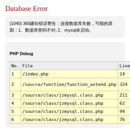
Database Error
(1040) 365建站错误警告：连接数据库失败，可能的原
因：1、数据库密码不对; 2、mysql未启动。
PHP Debug
No.
File
Line
1
/index.php
14
2
/source/function/function_extend.php
324
3
/source/class/jzmysql.class.php
211
4
/source/class/jzmysql.class.php
62
5
/source/class/jzmysql.class.php
94
6
/source/class/jzmysql.class.php
76