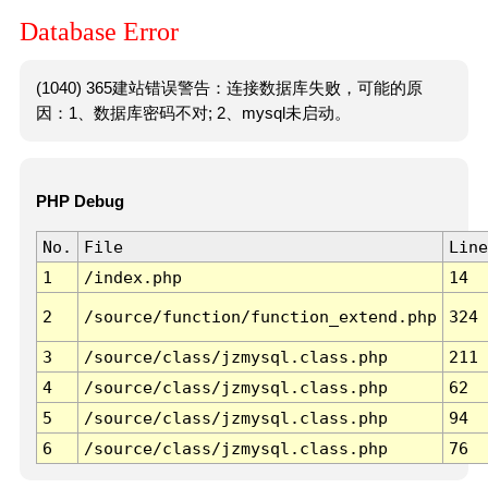
Database Error
(1040) 365建站错误警告：连接数据库失败，可能的原
因：1、数据库密码不对; 2、mysql未启动。
PHP Debug
No.
File
Line
1
/index.php
14
2
/source/function/function_extend.php
324
3
/source/class/jzmysql.class.php
211
4
/source/class/jzmysql.class.php
62
5
/source/class/jzmysql.class.php
94
6
/source/class/jzmysql.class.php
76